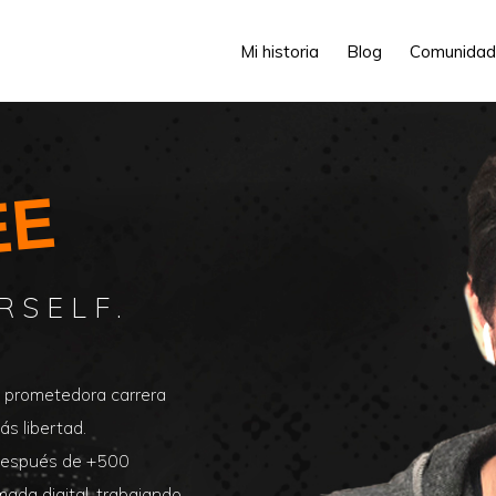
Mi historia
Blog
Comunidad
EE
RSELF.
a prometedora carrera
s libertad.
. Después de +500
ada digital, trabajando