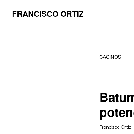
Saltar
Saltar
FRANCISCO ORTIZ
a
al
la
contenido
navegación
principal
principal
CASINOS
Batum
poten
Francisco Ortiz