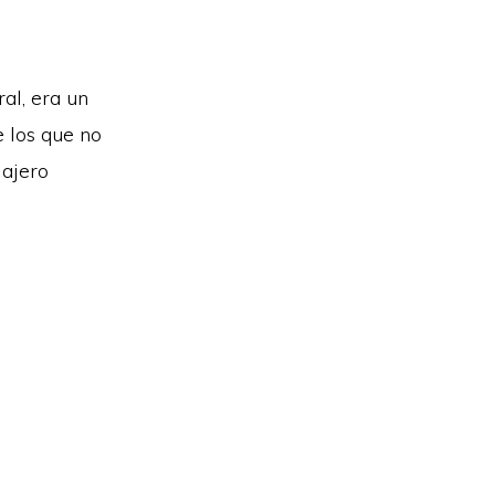
al, era un
e los que no
iajero