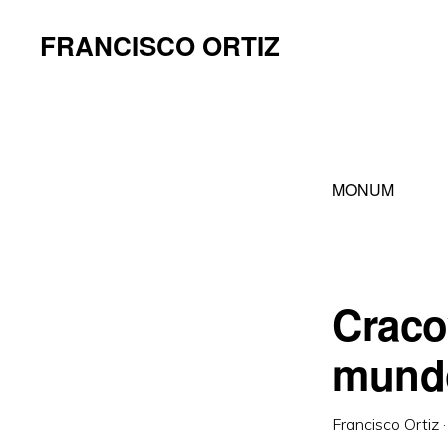
Saltar
Saltar
FRANCISCO ORTIZ
a
al
la
contenido
navegación
principal
principal
MONUM
Craco
mund
Francisco Ortiz