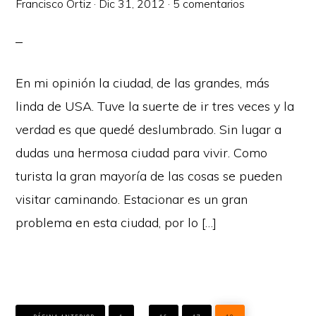
Francisco Ortiz
·
Dic 31, 2012
·
5 comentarios
En mi opinión la ciudad, de las grandes, más
linda de USA. Tuve la suerte de ir tres veces y la
verdad es que quedé deslumbrado. Sin lugar a
dudas una hermosa ciudad para vivir. Como
turista la gran mayoría de las cosas se pueden
visitar caminando. Estacionar es un gran
problema en esta ciudad, por lo […]
IR
IR
IR
IR
IR
Páginas