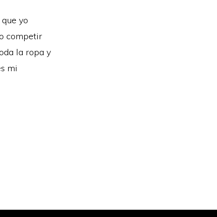
 que yo
do competir
toda la ropa y
es mi