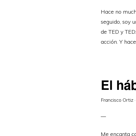
Hace no mucho
seguido, soy u
de TED y TEDx
acción. Y hac
El há
Francisco Ortiz
Me encanta ca