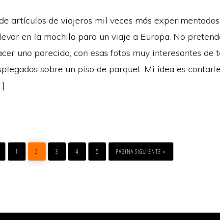
 de artículos de viajeros mil veces más experimentados
llevar en la mochila para un viaje a Europa. No preten
hacer uno parecido, con esas fotos muy interesantes de 
splegados sobre un piso de parquet. Mi idea es contarl
…]
IR
IR
IR
IR
IR
IR
A
A
A
A
A
A
1
2
3
4
5
PÁGINA SIGUIENTE »
LA
LA
LA
LA
LA
LA
PÁGINA
PÁGINA
PÁGINA
PÁGINA
PÁGINA