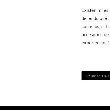
Existen miles
diciendo qué 
con ellos, ni 
accesorios de
experiencia, [
IR
A
«
PÁGINA ANTERIOR
LA