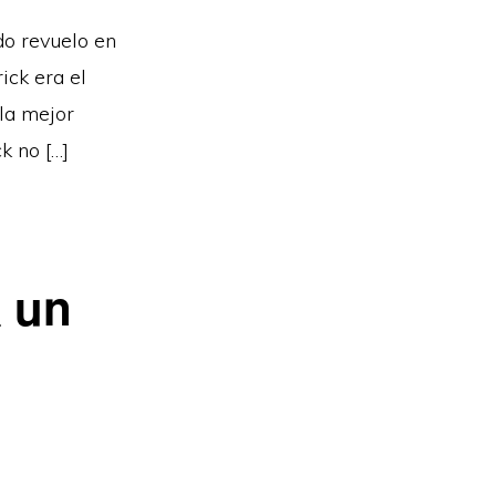
do revuelo en
ick era el
 la mejor
k no […]
a un