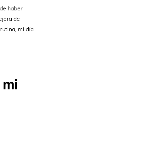
 de haber
ejora de
rutina, mi día
y mi