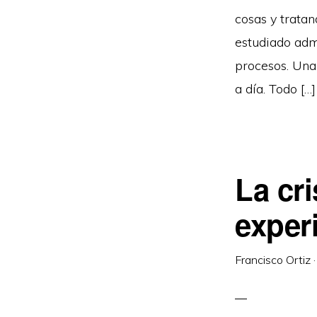
cosas y trata
estudiado adm
procesos. Una 
a día. Todo […]
La cri
exper
Francisco Ortiz