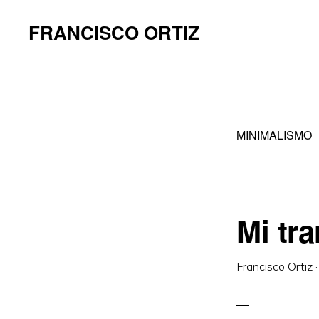
Saltar
Saltar
FRANCISCO ORTIZ
a
al
la
contenido
navegación
principal
principal
MINIMALISMO
Mi tr
Francisco Ortiz