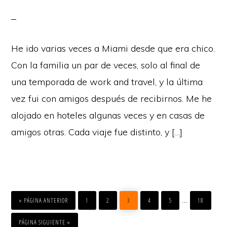
He ido varias veces a Miami desde que era chico.
Con la familia un par de veces, solo al final de
una temporada de work and travel, y la última
vez fui con amigos después de recibirnos. Me he
alojado en hoteles algunas veces y en casas de
amigos otras. Cada viaje fue distinto, y […]
IR
IR
IR
IR
IR
IR
IR
Páginas
…
A
A
A
A
A
A
A
«
PÁGINA ANTERIOR
1
2
3
4
5
18
LA
LA
LA
LA
LA
LA
LA
PÁGINA
PÁGINA
PÁGINA
PÁGINA
PÁGINA
PÁGINA
intermedia
IR
A
PÁGINA SIGUIENTE »